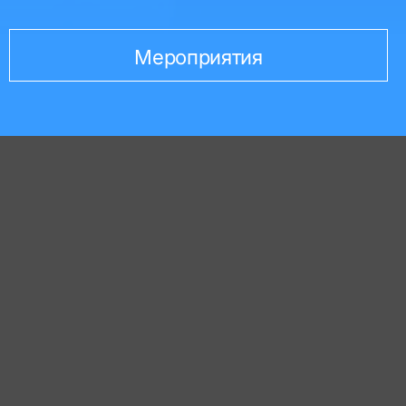
Мероприятия
30 марта 2026
Команда КРИТ провела большой
вебинар, посвященный масштабному
обновлению системы КРИТ ТОРО. Это
был настоящий тест-драйв функций,
которые меняют подход к управлению
обслуживанием оборудования.